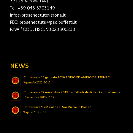
37129 Verona (VR)
Tel. +39 045 5703149
info@prosenectuteverona.it
PEC:
prosenectute@pec.buffetti.it
P.IVA / COD. FISC. 93023800233
NEWS
Conferenza 15 gennaio 2020: L’USO ED ABUSO DEI FARMACI
9 gennaio 2020 - 10:11
Conferenza 27 novembre 2019: La Cattedrale di San Paolo a Londra
12 novembre 2019 - 16:35
Conferenza “La Basilica di San Pietro in Roma”
9 aprile 2019 - 9:51