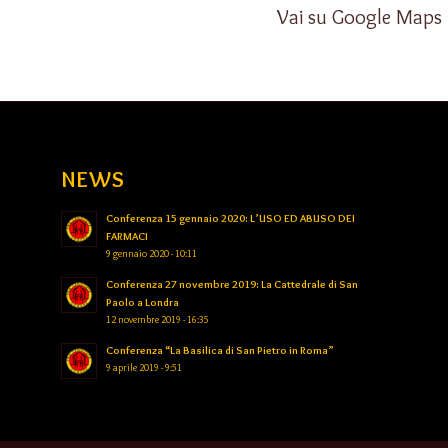
Vai su Google Maps
NEWS
Conferenza 15 gennaio 2020: L’USO ED ABUSO DEI
FARMACI
9 gennaio 2020 - 10:11
Conferenza 27 novembre 2019: La Cattedrale di San
Paolo a Londra
12 novembre 2019 - 16:35
Conferenza “La Basilica di San Pietro in Roma”
9 aprile 2019 - 9:51